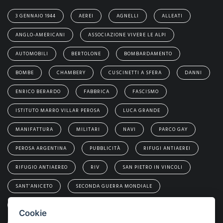
3 GENNAIO 1944
AEREI
AGNELLI
ALLEATI
ANGLO-AMERICANI
ASSOCIAZIONE VIVERE LE ALPI
AUTOMOBILI
BERTOLONE
BOMBARDAMENTO
BOMBE
CHAMBERY
CUSCINETTI A SFERA
DANNI
ENRICO BERARDO
FABBRICA
FASCISMO
ISTITUTO MARRO VILLAR PEROSA
LUCA GRANDE
MANIFATTURA
MILITARI
NAVI
PARCO GAY
PEROSA ARGENTINA
PUBBLICITÀ
RIFUGI ANTIAEREI
RIFUGIO ANTIAEREO
RIV
SAN PIETRO IN VINCOLI
SANT’ANICETO
SECONDA GUERRA MONDIALE
SIMONA PONS
SKF
TEDESCHI
Cookie