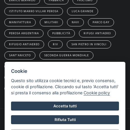
ENRICO BERARDO
FABBRICA
FASCISMO
ISTITUTO MARRO VILLAR PEROSA
LUCA GRANDE
MANIFATTURA
MILITARI
NAVI
PARCO GAY
PEROSA ARGENTINA
PUBBLICITÀ
RIFUGI ANTIAEREI
RIFUGIO ANTIAEREO
RIV
SAN PIETRO IN VINCOLI
SANT’ANICETO
SECONDA GUERRA MONDIALE
SIMONA PONS
SKF
TEDESCHI
Cookie
VILLAGGIO IMPIEGATI
VILLAGGIO OPERAI
Questo sito utilizza cookie tecnici e, previo consenso,
cookie di profilazione. Cliccando sul tasto 'Accetta tutti'
VILLAR PEROSA
si presta il consenso alla profilazione
Cookie policy
Accetta tutti
© 2026 VILLAR PEROSA - NELLA STORIA, TUTTI I DIRITTI
Rifiuta Tutti
RISERVATI. IDEATO DA
LEONARDO WEB