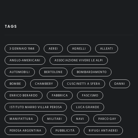
TAGS
3 GENNAIO 1944
AEREI
AGNELLI
ALLEATI
ANGLO-AMERICANI
ASSOCIAZIONE VIVERE LE ALPI
AUTOMOBILI
BERTOLONE
BOMBARDAMENTO
BOMBE
CHAMBERY
CUSCINETTI A SFERA
DANNI
ENRICO BERARDO
FABBRICA
FASCISMO
ISTITUTO MARRO VILLAR PEROSA
LUCA GRANDE
MANIFATTURA
MILITARI
NAVI
PARCO GAY
PEROSA ARGENTINA
PUBBLICITÀ
RIFUGI ANTIAEREI