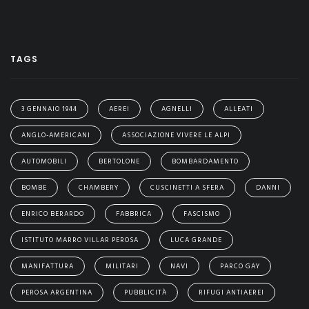
TAGS
3 GENNAIO 1944
AEREI
AGNELLI
ALLEATI
ANGLO-AMERICANI
ASSOCIAZIONE VIVERE LE ALPI
AUTOMOBILI
BERTOLONE
BOMBARDAMENTO
BOMBE
CHAMBERY
CUSCINETTI A SFERA
DANNI
ENRICO BERARDO
FABBRICA
FASCISMO
ISTITUTO MARRO VILLAR PEROSA
LUCA GRANDE
MANIFATTURA
MILITARI
NAVI
PARCO GAY
PEROSA ARGENTINA
PUBBLICITÀ
RIFUGI ANTIAEREI