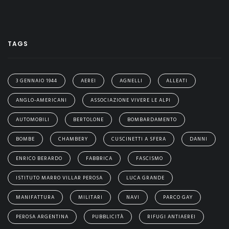
TAGS
3 GENNAIO 1944
AEREI
AGNELLI
ALLEATI
ANGLO-AMERICANI
ASSOCIAZIONE VIVERE LE ALPI
AUTOMOBILI
BERTOLONE
BOMBARDAMENTO
BOMBE
CHAMBERY
CUSCINETTI A SFERA
DANNI
ENRICO BERARDO
FABBRICA
FASCISMO
ISTITUTO MARRO VILLAR PEROSA
LUCA GRANDE
MANIFATTURA
MILITARI
NAVI
PARCO GAY
PEROSA ARGENTINA
PUBBLICITÀ
RIFUGI ANTIAEREI