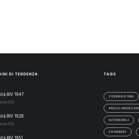
INI DI TENDENZA
TAGS
cità RIV 1947
3 GENNAIO 1944
rosa (TO)
ANGLO-AMERICAN
cità RIV 1928
AUTOMOBILI
rosa (TO)
CHAMBERY
ità RIV 1951