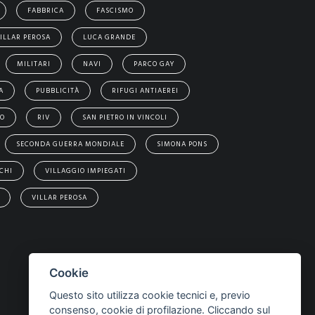
FABBRICA
FASCISMO
ILLAR PEROSA
LUCA GRANDE
MILITARI
NAVI
PARCO GAY
A
PUBBLICITÀ
RIFUGI ANTIAEREI
EO
RIV
SAN PIETRO IN VINCOLI
SECONDA GUERRA MONDIALE
SIMONA PONS
CHI
VILLAGGIO IMPIEGATI
VILLAR PEROSA
Cookie
Questo sito utilizza cookie tecnici e, previo
consenso, cookie di profilazione. Cliccando sul