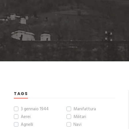
TAGS
3 gennaio 1944
Manifattura
Aerei
Militari
Agnelli
Navi