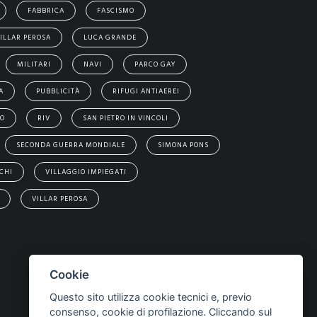
FABBRICA
FASCISMO
ILLAR PEROSA
LUCA GRANDE
MILITARI
NAVI
PARCO GAY
A
PUBBLICITÀ
RIFUGI ANTIAEREI
EO
RIV
SAN PIETRO IN VINCOLI
SECONDA GUERRA MONDIALE
SIMONA PONS
CHI
VILLAGGIO IMPIEGATI
VILLAR PEROSA
Cookie
Questo sito utilizza cookie tecnici e, previo
consenso, cookie di profilazione. Cliccando sul