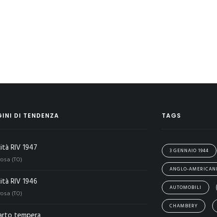
INI DI TENDENZA
TAGS
cità RIV 1947
3 GENNAIO 1944
rosa (TO)
ANGLO-AMERICAN
cità RIV 1946
AUTOMOBILI
rosa (TO)
CHAMBERY
arto tempera