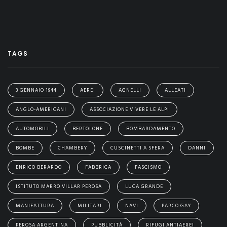
TAGS
3 GENNAIO 1944
AEREI
AGNELLI
ALLEATI
ANGLO-AMERICANI
ASSOCIAZIONE VIVERE LE ALPI
AUTOMOBILI
BERTOLONE
BOMBARDAMENTO
BOMBE
CHAMBERY
CUSCINETTI A SFERA
DANNI
ENRICO BERARDO
FABBRICA
FASCISMO
ISTITUTO MARRO VILLAR PEROSA
LUCA GRANDE
MANIFATTURA
MILITARI
NAVI
PARCO GAY
PEROSA ARGENTINA
PUBBLICITÀ
RIFUGI ANTIAEREI