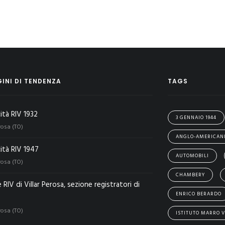
INI DI TENDENZA
TAGS
cità RIV 1932
3 GENNAIO 1944
rosa (TO)
ANGLO-AMERICAN
cità RIV 1947
AUTOMOBILI
rosa (TO)
CHAMBERY
e RIV di Villar Perosa, sezione registratori di
ENRICO BERARDO
rosa (TO)
ISTITUTO MARRO V