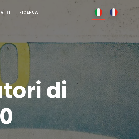
TATTI
RICERCA
tori di
40