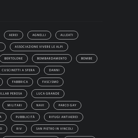
AEREI
AGNELLI
ALLEATI
I
ASSOCIAZIONE VIVERE LE ALPI
BERTOLONE
BOMBARDAMENTO
BOMBE
CUSCINETTI A SFERA
DANNI
FABBRICA
FASCISMO
ILLAR PEROSA
LUCA GRANDE
MILITARI
NAVI
PARCO GAY
A
PUBBLICITÀ
RIFUGI ANTIAEREI
EO
RIV
SAN PIETRO IN VINCOLI