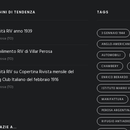
INI DI TENDENZA
TAGS
cità RIV anno 1939
3 GENNAIO 1944
rosa (TO)
ANGLO-AMERICAN
ilimento RIV di Villar Perosa
AUTOMOBILI
rosa (TO)
CHAMBERY
ità RIV su Copertina Rivista mensile del
ENRICO BERARDO
 Club Italiano del febbraio 1916
rosa (TO)
ISTITUTO MARRO V
MANIFATTURA
PEROSA ARGENTIN
RIFUGIO ANTIAER
ZIE A...