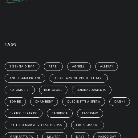
TAGS
3 GENNAIO 1944
AEREI
AGNELLI
ALLEATI
ANGLO-AMERICANI
ASSOCIAZIONE VIVERE LE ALPI
AUTOMOBILI
BERTOLONE
BOMBARDAMENTO
BOMBE
CHAMBERY
CUSCINETTI A SFERA
DANNI
ENRICO BERARDO
FABBRICA
FASCISMO
ISTITUTO MARRO VILLAR PEROSA
LUCA GRANDE
MANIFATTURA
MILITARI
NAVI
PARCO GAY